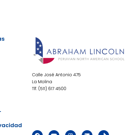
as
Calle José Antonio 475
La Molina
Tlf: (511) 617 4500
T
ivacidad