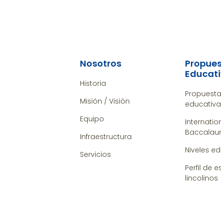
Nosotros
Propue
Educat
Historia
Propuest
Misión / Visión
educativ
Equipo
Internatio
Baccalaur
Infraestructura
Niveles e
Servicios
Perfil de 
lincolinos