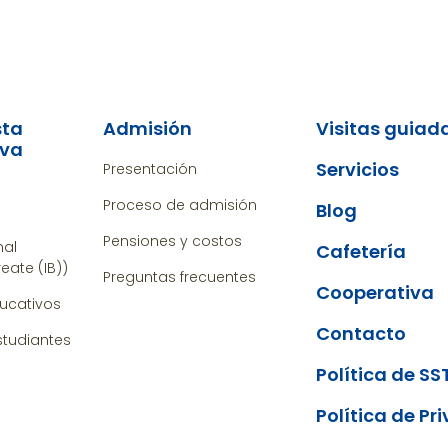
sta
Admisión
Visitas guiad
iva
Servicios
Presentación
a
Proceso de admisión
Blog
a
Pensiones y costos
nal
Cafetería
eate (IB))
Preguntas frecuentes
Cooperativa
ducativos
Contacto
estudiantes
Política de SS
Política de Pr