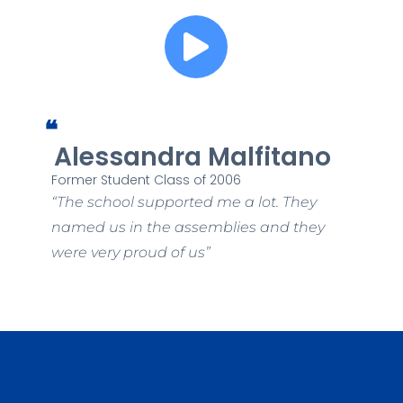
❝
ssandra Malfitano
Diego 
Student Class of 2006
Former Student
hool supported me a lot. They
School was im
us in the assemblies and they
in the arts. I 
ry proud of us”
desire to crea
painting and