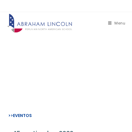
Menu
– NOTICIAS-
Inauguración aulas
Nursery
>>EVENTOS