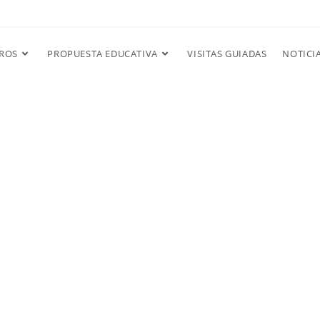
ROS
PROPUESTA EDUCATIVA
VISITAS GUIADAS
NOTICI
– NOTICIAS –
revista a nue
irector para 
evista Guía 