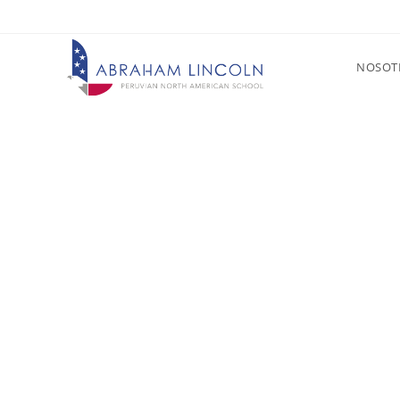
NOSOT
Ent
D
R