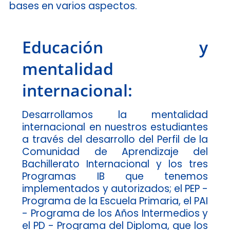
bases en varios aspectos.
C
Educación y
c
mentalidad
F
ta
ma
internacional:
E
 y
el
Desarrollamos la mentalidad
es
internacional en nuestros estudiantes
p
s.
a través del desarrollo del Perfil de la
s
e
Comunidad de Aprendizaje del
n
ue
Bachillerato Internacional y los tres
e
lo
Programas IB que tenemos
i
os
implementados y autorizados; el PEP -
de
Programa de la Escuela Primaria, el PAI
o
- Programa de los Años Intermedios y
e
el PD - Programa del Diploma, que los